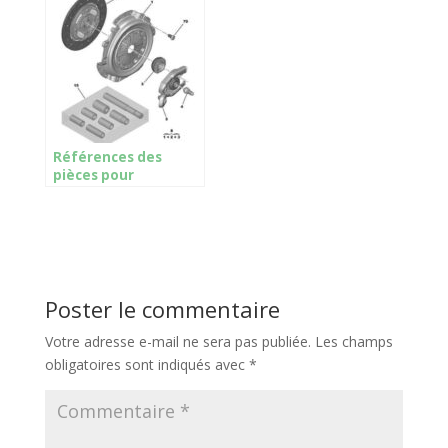
commande
commande
d’embrayage
d’embrayage opr
conduite à gauche
10003
Références des
pièces pour
l’embrayage avec
plaque mécanique
retournement
tampon pour MA
Poster le commentaire
Votre adresse e-mail ne sera pas publiée.
Les champs
obligatoires sont indiqués avec
*